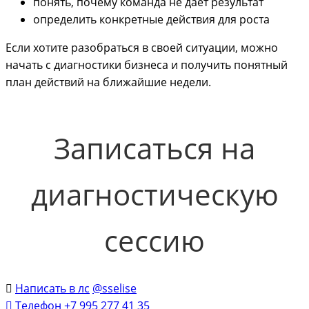
понять, почему команда не даёт результат
определить конкретные действия для роста
Если хотите разобраться в своей ситуации, можно
начать с диагностики бизнеса и получить понятный
план действий на ближайшие недели.
Записаться на
диагностическую
сессию
Написать в лс
@sselise
Телефон
+7 995 277 41 35