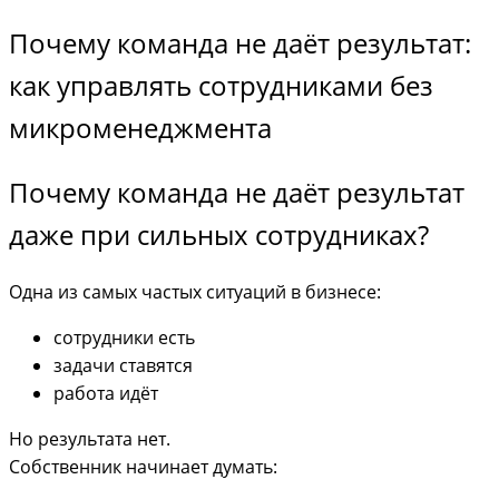
Почему команда не даёт результат:
как управлять сотрудниками без
микроменеджмента
Почему команда не даёт результат
даже при сильных сотрудниках?
Одна из самых частых ситуаций в бизнесе:
сотрудники есть
задачи ставятся
работа идёт
Но результата нет.
Собственник начинает думать: