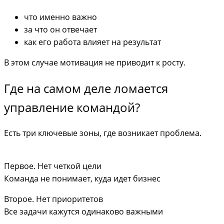
что именно важно
за что он отвечает
как его работа влияет на результат
В этом случае мотивация не приводит к росту.
Где на самом деле ломается
управление командой?
Есть три ключевые зоны, где возникает проблема.
Первое. Нет четкой цели
Команда не понимает, куда идет бизнес
Второе. Нет приоритетов
Все задачи кажутся одинаково важными