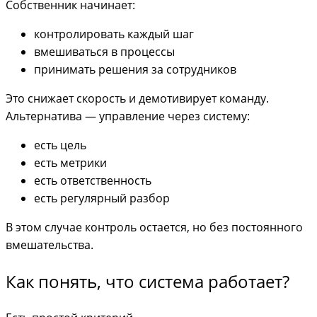
Собственник начинает:
контролировать каждый шаг
вмешиваться в процессы
принимать решения за сотрудников
Это снижает скорость и демотивирует команду.
Альтернатива — управление через систему:
есть цель
есть метрики
есть ответственность
есть регулярный разбор
В этом случае контроль остается, но без постоянного
вмешательства.
Как понять, что система работает?