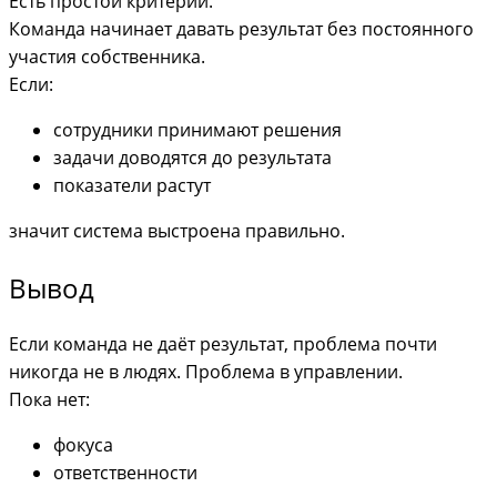
Есть простой критерий.
Команда начинает давать результат без постоянного
участия собственника.
Если:
сотрудники принимают решения
задачи доводятся до результата
показатели растут
значит система выстроена правильно.
Вывод
Если команда не даёт результат, проблема почти
никогда не в людях. Проблема в управлении.
Пока нет:
фокуса
ответственности